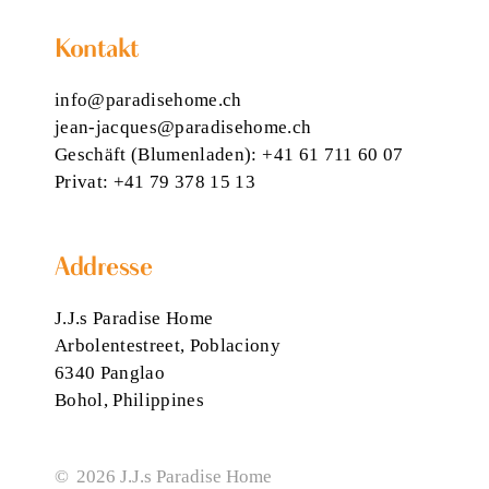
Kontakt
info@paradisehome.ch
jean-jacques@paradisehome.ch
Geschäft (Blumenladen):
+41 61 711 60 07
Privat:
+41 79 378 15 13
Addresse
J.J.s Paradise Home
Arbolentestreet, Poblaciony
Wir verwenden Cookies auf unserer Website.
6340 Panglao
Alle akzeptieren
Nur Essenzielle
Bohol, Philippines
Einstellungen anpassen
Cookie-Einstellungen
© 2026 J.J.s Paradise Home