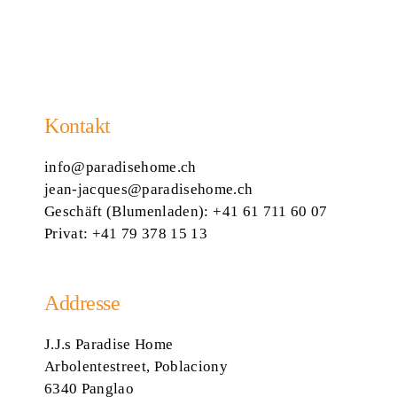
Kontakt
info@paradisehome.ch
jean-jacques@paradisehome.ch
Geschäft (Blumenladen):
+41 61 711 60 07
Privat:
+41 79 378 15 13
Addresse
J.J.s Paradise Home
Arbolentestreet, Poblaciony
6340 Panglao
Wir verwenden Cookies auf unserer Website.