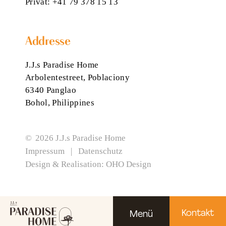
Privat:
+41 79 378 15 13
Addresse
J.J.s Paradise Home
Arbolentestreet, Poblaciony
Wir verwenden Cookies auf unserer Website.
6340 Panglao
Alle akzeptieren
Nur Essenzielle
Bohol, Philippines
Einstellungen anpassen
Cookie-Einstellungen
© 2026 J.J.s Paradise Home
Impressum
|
Datenschutz
Hier finden Sie eine Übersicht über alle verwendeten
Design & Realisation: OHO Design
Cookies.
Alle umschalten
Speichern
Akzeptieren Sie Cookies für externe Medien, um
Kontakt
Menü
diesen Inhalt sehen zu können.
Jetzt einstellen